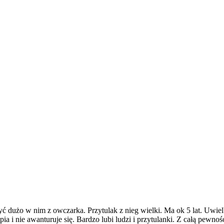
yć dużo w nim z owczarka. Przytulak z nieg wielki. Ma ok 5 lat. Uwielb
a i nie awanturuje się. Bardzo lubi ludzi i przytulanki. Z całą pewn